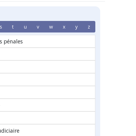
s
t
u
v
w
x
y
z
s pénales
e
diciaire