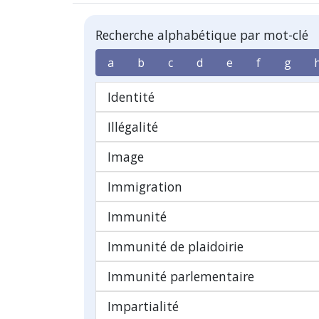
Recherche alphabétique par mot-clé
a
b
c
d
e
f
g
Identité
Illégalité
Image
Immigration
Immunité
Immunité de plaidoirie
Immunité parlementaire
Impartialité