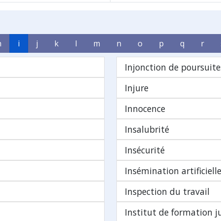
h
i
j
k
l
m
n
o
p
q
r
Injonction de poursuite
Injure
Innocence
Insalubrité
Insécurité
Insémination artificiell
Inspection du travail
Institut de formation ju