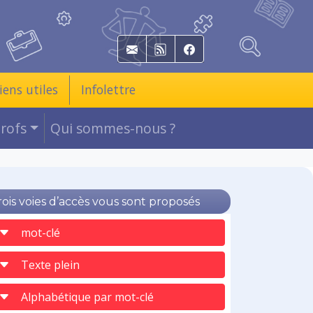
E-mail
RSS
Facebook
iens utiles
Infolettre
Profs
Qui sommes-nous ?
rois voies d’accès vous sont proposés
mot-clé
Texte plein
Alphabétique par mot-clé