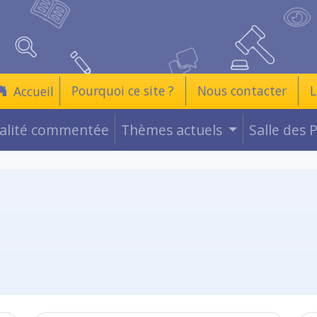
Pourquoi ce site ?
Nous contacter
L
Accueil
ualité commentée
Thèmes actuels
Salle des 