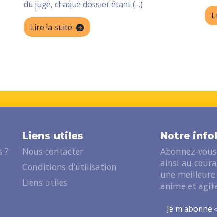
du juge, chaque dossier étant (…)
L
Lire la suite
Liens utiles
Notre info
 ?
Nous contacter
Abonnez-vous 
ainsi au cour
?
Conditions d’utilisation
une meilleure
Liens utiles
anime et agite
Je m'abonne