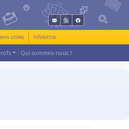
E-mail
RSS
Facebook
iens utiles
Infolettre
Profs
Qui sommes-nous ?