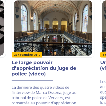
25 novembre 2019
4 
Le large pouvoir
Un
d’appréciation du juge de
(v
police (vidéo)
Les
au 
La dernière des quatre vidéos de
quo
l’interview de Marco Ossena, juge au
spé
tribunal de police de Verviers, est
loi
consacrée au pouvoir d’appréciation