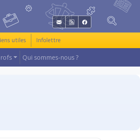
E-mail
RSS
Facebook
iens utiles
Infolettre
Profs
Qui sommes-nous ?