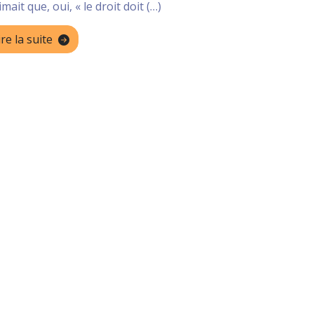
imait que, oui, « le droit doit (…)
ire la suite