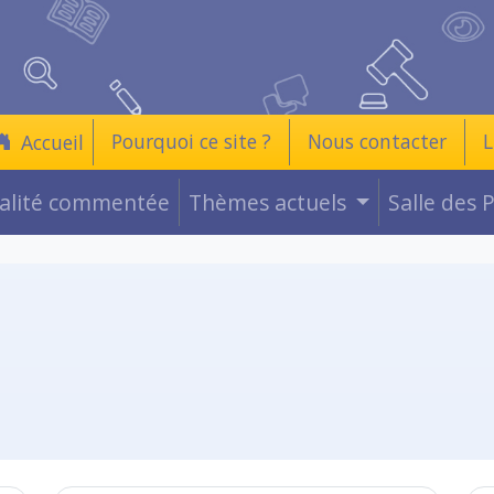
Pourquoi ce site ?
Nous contacter
L
Accueil
ualité commentée
Thèmes actuels
Salle des 