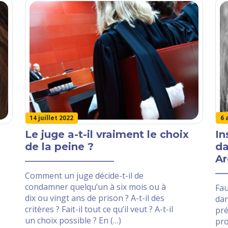
6 
14 juillet 2022
In
Le juge a-t-il vraiment le choix
da
de la peine ?
Ar
Comment un juge décide-t-il de
condamner quelqu’un à six mois ou à
Fau
dix ou vingt ans de prison ? A-t-il des
dan
critères ? Fait-il tout ce qu’il veut ? A-t-il
pré
un choix possible ? En (…)
pro