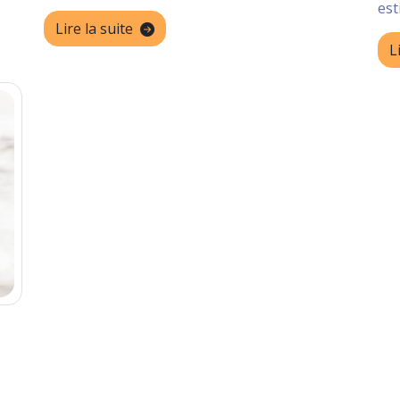
est
Lire la suite
L