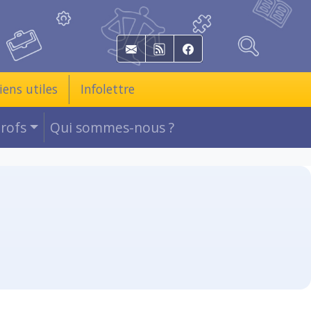
E-mail
RSS
Facebook
iens utiles
Infolettre
Profs
Qui sommes-nous ?