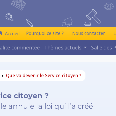
Pourquoi ce site ?
Nous contacter
L
Accueil
ualité commentée
Thèmes actuels
Salle des 
Que va devenir le Service citoyen ?
ice citoyen ?
e annule la loi qui l’a créé