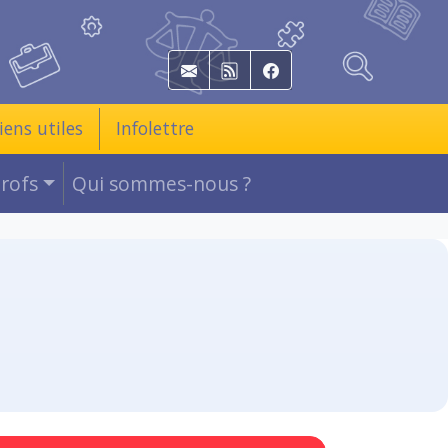
E-mail
RSS
Facebook
iens utiles
Infolettre
Profs
Qui sommes-nous ?