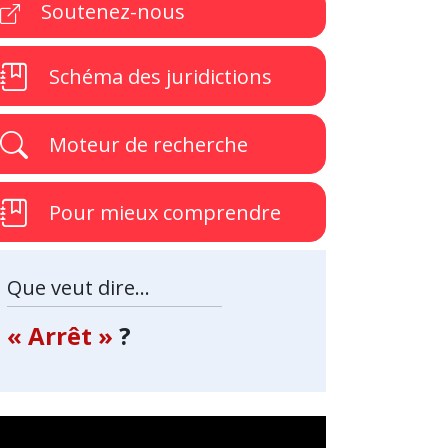
Soutenez-nous
Schéma des juridictions
Moteur de recherche
Pour mieux comprendre
Que veut dire...
« Arrêt »
?