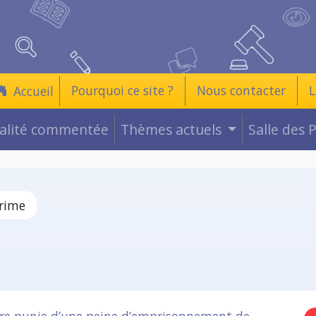
Pourquoi ce site ?
Nous contacter
L
Accueil
ualité commentée
Thèmes actuels
Salle des 
rime
être punie d’une peine d’emprisonnement de