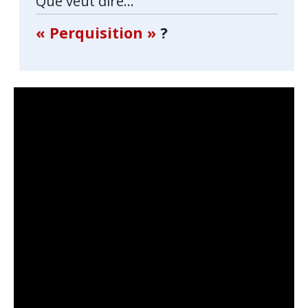
Que veut dire...
« Perquisition »
?