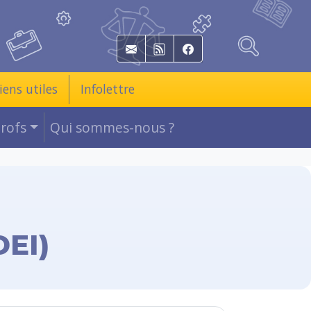
E-mail
RSS
Facebook
iens utiles
Infolettre
Profs
Qui sommes-nous ?
DEI)