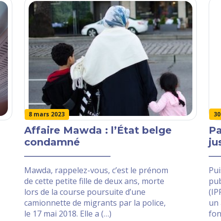
30
8 mars 2023
Pa
Affaire Mawda : l’État belge
ju
condamné
Pui
Mawda, rappelez-vous, c’est le prénom
pub
de cette petite fille de deux ans, morte
(IP
lors de la course poursuite d’une
un 
camionnette de migrants par la police,
fon
le 17 mai 2018. Elle a (…)