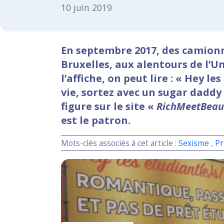
10 juin 2019
En septembre 2017, des camionne
Bruxelles, aux alentours de l’Un
l’affiche, on peut lire : « Hey l
vie, sortez avec un sugar daddy
figure sur le site «
RichMeetBeaut
est le patron.
Mots-clés associés à cet article :
Sexisme
,
Pr