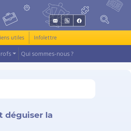
E-mail
RSS
Facebook
iens utiles
Infolettre
Profs
Qui sommes-nous ?
 déguiser la