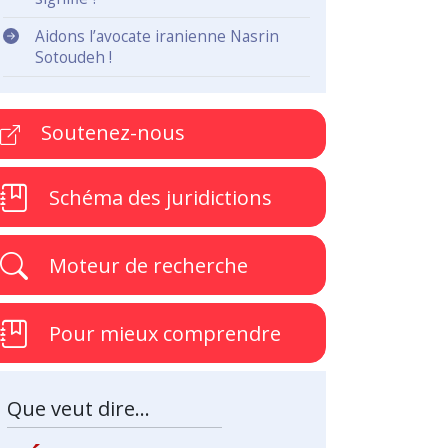
Aidons l’avocate iranienne Nasrin
Sotoudeh !
Soutenez-nous
Schéma des juridictions
Moteur de recherche
Pour mieux comprendre
Que veut dire...