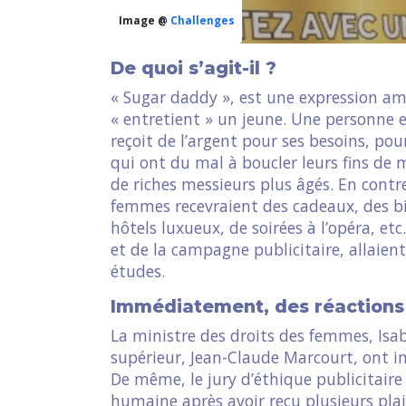
Image @
Challenges
De quoi s’agit-il ?
« Sugar daddy », est une expression a
« entretient » un jeune. Une personne e
reçoit de l’argent pour ses besoins, pou
qui ont du mal à boucler leurs fins de 
de riches messieurs plus âgés. En cont
femmes recevraient des cadeaux, des bi
hôtels luxueux, de soirées à l’opéra, et
et de la campagne publicitaire, allaien
études.
Immédiatement, des réactions
La ministre des droits des femmes, Isab
supérieur, Jean-Claude Marcourt, ont 
De même, le jury d’éthique publicitaire 
humaine après avoir reçu plusieurs pla