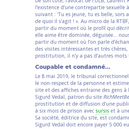
De son côté, l’avocat de l’ULB, Laurent
l’existence d’une contrepartie sexuelle à
suivant : ‘Tu es jeune, tu es belle, sor
de quoi il s’agit ! ». Au micro de la RTBF
partir du moment où le profil qui décrit
elle aime être dominée, déguisée… nous
partir du moment où l’on parle d’échang
des visites intéressantes et très chères,
prostitution, il n’y a pas d’autres mots !
Coupable et condamné…
Le 8 mai 2019, le tribunal correctionne
le non-respect de la personne et estime
site et des affiches entraine des gens à 
Sigurd Vedal, patron du site
RichMeetBe
prostitution et de diffusion d’une publi
à six mois de prison avec
sursis
et à un
Sa société, éditrice du site, est cond
Sigurd Vedal doit encore payer 5 000 e