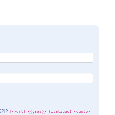
 SPIP
[->url] {{gras}} {italique} <quote>