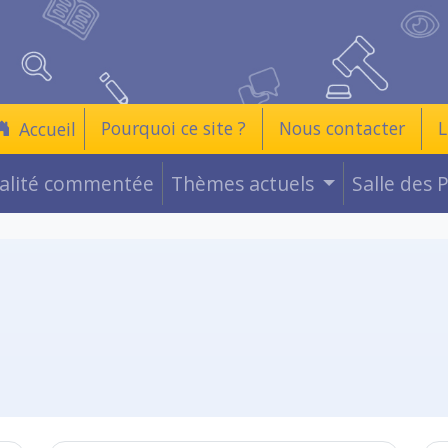
Pourquoi ce site ?
Nous contacter
L
Accueil
ualité commentée
Thèmes actuels
Salle des 