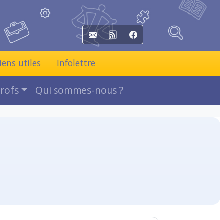
E-mail
RSS
Facebook
iens utiles
Infolettre
Profs
Qui sommes-nous ?