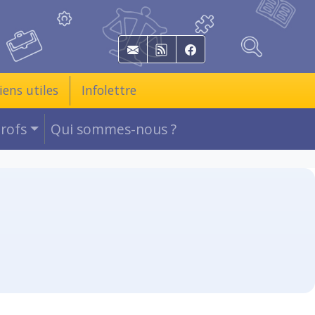
E-mail
RSS
Facebook
iens utiles
Infolettre
Profs
Qui sommes-nous ?