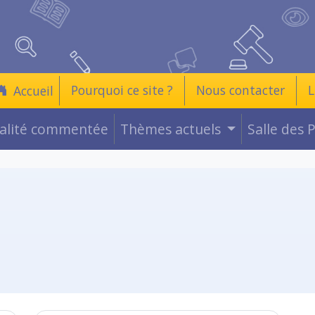
Pourquoi ce site ?
Nous contacter
L
Accueil
ualité commentée
Thèmes actuels
Salle des 