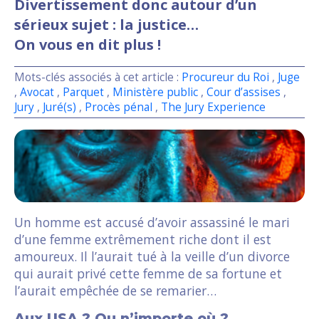
Divertissement donc autour d’un
sérieux sujet : la justice…
On vous en dit plus !
Mots-clés associés à cet article :
Procureur du Roi
,
Juge
,
Avocat
,
Parquet
,
Ministère public
,
Cour d’assises
,
Jury
,
Juré(s)
,
Procès pénal
,
The Jury Experience
Un homme est accusé d’avoir assassiné le mari
d’une femme extrêmement riche dont il est
amoureux. Il l’aurait tué à la veille d’un divorce
qui aurait privé cette femme de sa fortune et
l’aurait empêchée de se remarier…
Aux USA ? Ou n’importe où ?