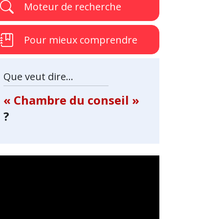
Moteur de recherche
Pour mieux comprendre
Que veut dire...
« Chambre du conseil »
?