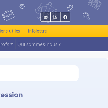
E-mail
RSS
Facebook
iens utiles
Infolettre
Profs
Qui sommes-nous ?
ression