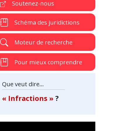
Soutenez-nous
Schéma des juridictions
Moteur de recherche
Pour mieux comprendre
Que veut dire...
« Infractions »
?