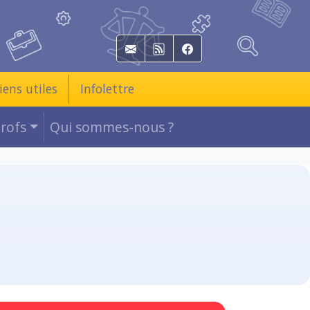
E-mail
RSS
Facebook
iens utiles
Infolettre
Profs
Qui sommes-nous ?