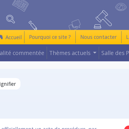
Pourquoi ce site ?
Nous contacter
L
Accueil
ualité commentée
Thèmes actuels
Salle des 
ignifier
e officiellement un acte de procédure, par