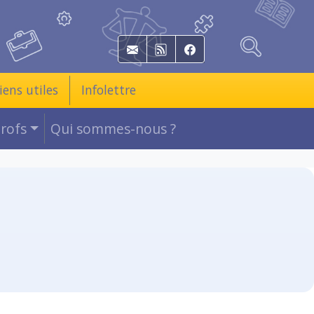
E-mail
RSS
Facebook
iens utiles
Infolettre
Profs
Qui sommes-nous ?