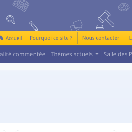
Pourquoi ce site ?
Nous contacter
L
Accueil
ualité commentée
Thèmes actuels
Salle des 