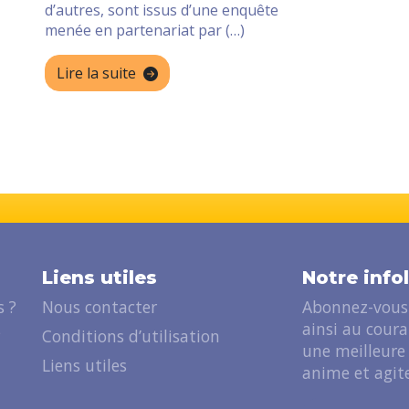
d’autres, sont issus d’une enquête
menée en partenariat par (…)
Lire la suite
Liens utiles
Notre info
 ?
Nous contacter
Abonnez-vous 
ainsi au cour
?
Conditions d’utilisation
une meilleure
Liens utiles
anime et agite