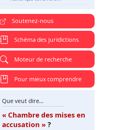
Soutenez-nous
Schéma des juridictions
Moteur de recherche
Pour mieux comprendre
Que veut dire...
« Chambre des mises en
accusation »
?