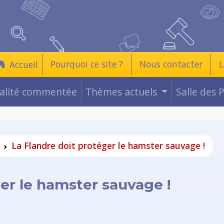
Pourquoi ce site ?
Nous contacter
L
Accueil
ualité commentée
Thèmes actuels
Salle des 
La Flandre doit protéger le hamster sauvage !
ger le hamster sauvage !