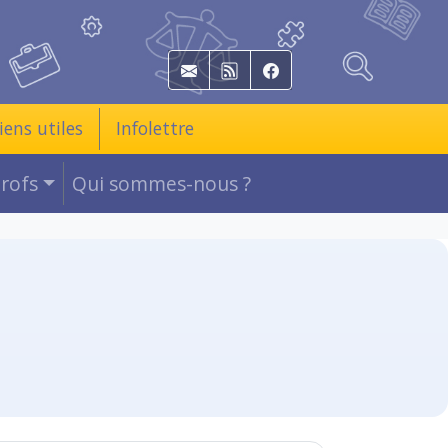
E-mail
RSS
Facebook
iens utiles
Infolettre
Profs
Qui sommes-nous ?