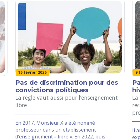
16 février 2026
9 
Pas de discrimination pour des
Pa
convictions politiques
hi
La règle vaut aussi pour l’enseignement
La
libre
re
pro
En 2017, Monsieur X a été nommé
professeur dans un établissement
Il 
d’enseignement « libre ». En 2022, puis
exp