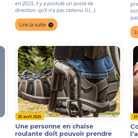
en 2023, il y a postulé un poste de
pri
direction, qu’il n’a pas obtenu. Il (…)
son
pas
Lire la suite
L
25 avril 2025
21
Une personne en chaise
C
roulante doit pouvoir prendre
l’