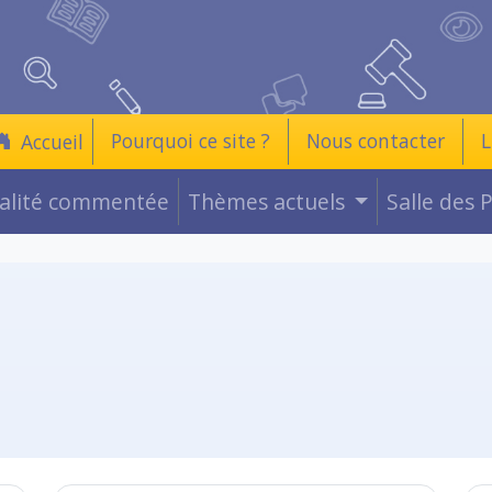
Pourquoi ce site ?
Nous contacter
L
Accueil
ualité commentée
Thèmes actuels
Salle des 