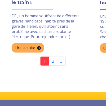
le train !
ho
F.R., un homme souffrant de différents
Env
graves handicaps, habite près de la
19 
gare de Tielen, qu’il atteint sans
sur
problème avec sa chaise roulante
Sal
électrique. Pour rejoindre son (…)
cho
Lire la suite
L
1
2
3