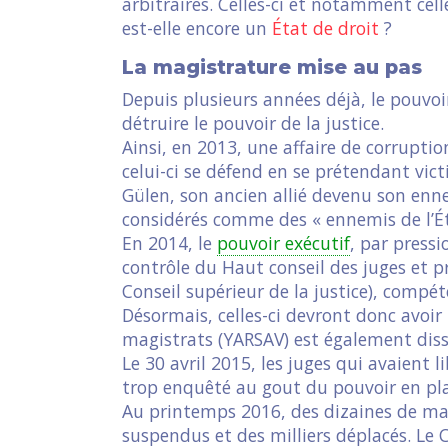
arbitraires. Celles-ci et notamment cel
est-elle encore un
État de droit
?
La magistrature mise au pas
Depuis plusieurs années déjà, le pouvoi
détruire le pouvoir de la justice.
Ainsi, en 2013, une affaire de corruptio
celui-ci se défend en se prétendant vi
Gülen, son ancien allié devenu son en
considérés comme des « ennemis de l’Ét
En 2014, le
pouvoir exécutif
, par press
contrôle du Haut conseil des juges et p
Conseil supérieur de la justice), compé
Désormais, celles-ci devront donc avoir 
magistrats (YARSAV) est également dis
Le 30 avril 2015, les juges qui avaient 
trop enquêté au gout du pouvoir en plac
Au printemps 2016, des dizaines de mag
suspendus et des milliers déplacés. Le