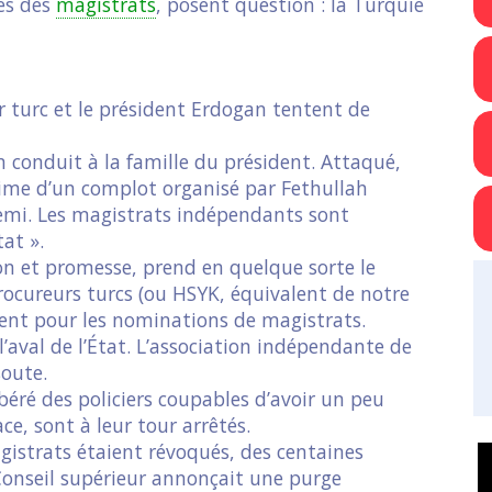
les des
magistrats
, posent question : la Turquie
r turc et le président Erdogan tentent de
n conduit à la famille du président. Attaqué,
ctime d’un complot organisé par Fethullah
nemi. Les magistrats indépendants sont
at ».
ion et promesse, prend en quelque sorte le
rocureurs turcs (ou HSYK, équivalent de notre
tent pour les nominations de magistrats.
l’aval de l’État. L’association indépendante de
soute.
libéré des policiers coupables d’avoir un peu
e, sont à leur tour arrêtés.
istrats étaient révoqués, des centaines
 Conseil supérieur annonçait une purge