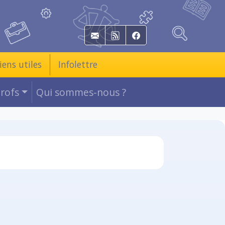
E-mail
RSS
Facebook
iens utiles
Infolettre
Profs
Qui sommes-nous ?