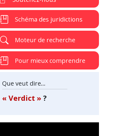
Schéma des juridictions
Moteur de recherche
Pour mieux comprendre
Que veut dire...
« Verdict »
?