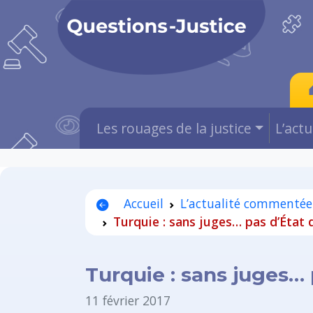
Les rouages de la justice
L’act
Accueil
L’actualité commentée
Turquie : sans juges… pas d’État d
Turquie : sans juges… 
11 février 2017