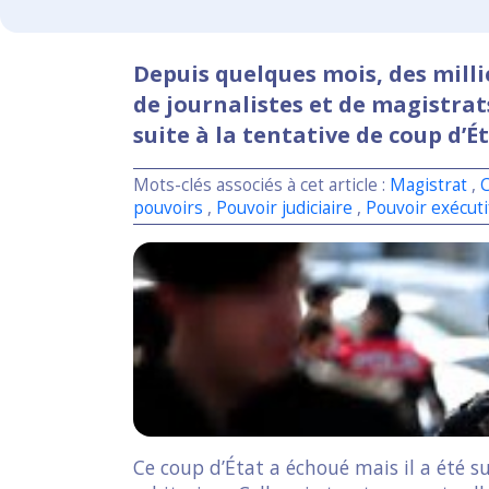
Depuis quelques mois, des milli
de journalistes et de magistrat
suite à la tentative de coup d’Ét
Mots-clés associés à cet article :
Magistrat
,
C
pouvoirs
,
Pouvoir judiciaire
,
Pouvoir exécut
Ce coup d’État a échoué mais il a été s