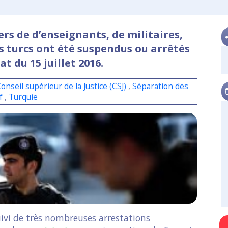
ers de d’enseignants, de militaires,
s turcs ont été suspendus ou arrêtés
at du 15 juillet 2016.
onseil supérieur de la Justice (CSJ)
,
Séparation des
if
,
Turquie
uivi de très nombreuses arrestations