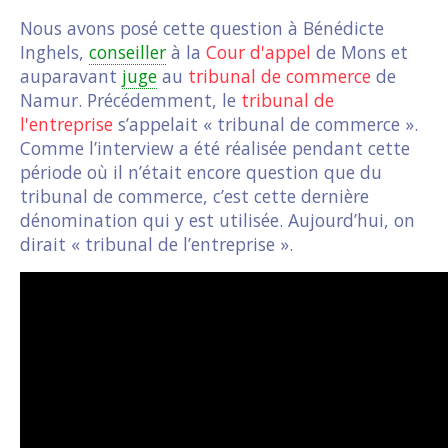
Nous avons posé cette question à Bénédicte
Inghels,
conseiller
à la
Cour d'appel
de Mons et
auparavant
juge
au
tribunal de commerce
de
Namur. Précédemment, le
tribunal de
l'entreprise
s’appelait « tribunal de commerce ».
Comme l’interview a été réalisée pendant cette
période où il n’était encore question que du
tribunal de commerce, c’est cette dernière
dénomination qui y est utilisée. Aujourd’hui, on
dirait « tribunal de l’entreprise ».