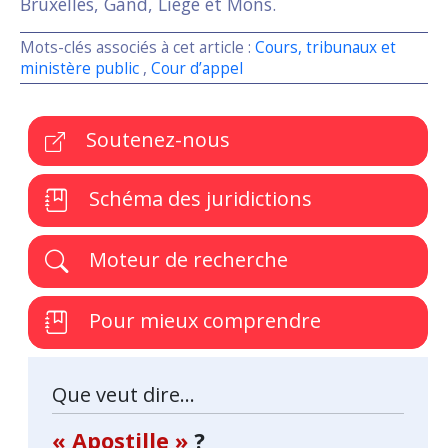
Bruxelles, Gand, Liège et Mons.
Mots-clés associés à cet article :
Cours, tribunaux et
ministère public
,
Cour d’appel
Soutenez-nous
Schéma des juridictions
Moteur de recherche
Pour mieux comprendre
Que veut dire...
« Apostille »
?