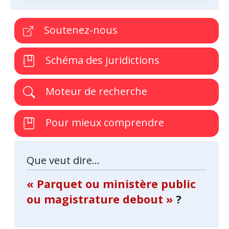
Soutenez-nous
Schéma des juridictions
Moteur de recherche
Pour mieux comprendre
Que veut dire...
« Parquet ou ministère public
ou magistrature debout »
?