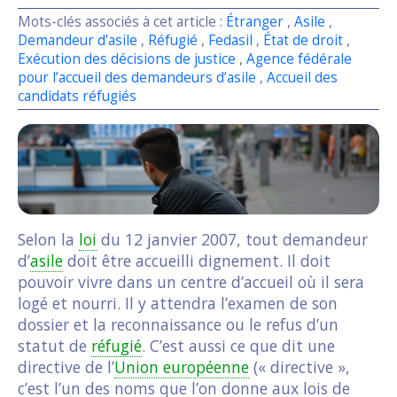
Mots-clés associés à cet article :
Étranger
,
Asile
,
Demandeur d’asile
,
Réfugié
,
Fedasil
,
État de droit
,
Exécution des décisions de justice
,
Agence fédérale
pour l’accueil des demandeurs d’asile
,
Accueil des
candidats réfugiés
Selon la
loi
du 12 janvier 2007, tout demandeur
d’
asile
doit être accueilli dignement. Il doit
pouvoir vivre dans un centre d’accueil où il sera
logé et nourri. Il y attendra l’examen de son
dossier et la reconnaissance ou le refus d’un
statut de
réfugié
. C’est aussi ce que dit une
directive de l’
Union européenne
(« directive »,
c’est l’un des noms que l’on donne aux lois de