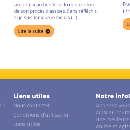
Fra
acquitté « au bénéfice du doute » lors
pre
de son procès d’assises. Sans réfléchir,
si je suis logique je me dis (…)
L
Lire la suite
Liens utiles
Notre info
 ?
Nous contacter
Abonnez-vous 
ainsi au cour
?
Conditions d’utilisation
une meilleure
Liens utiles
anime et agite