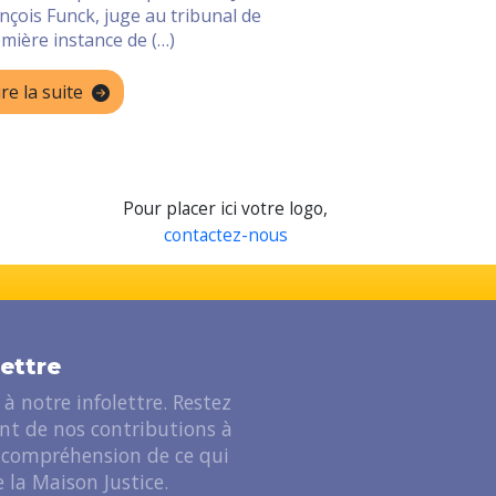
nçois Funck, juge au tribunal de
mière instance de (…)
ire la suite
Pour placer ici votre logo,
contactez-nous
lettre
à notre infolettre. Restez
ant de nos contributions à
 compréhension de ce qui
 la Maison Justice.