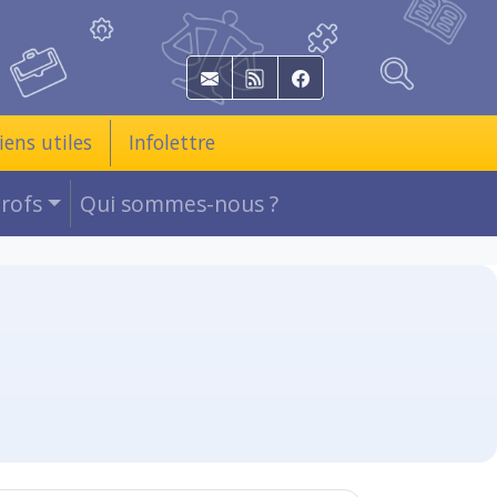
E-mail
RSS
Facebook
iens utiles
Infolettre
Profs
Qui sommes-nous ?