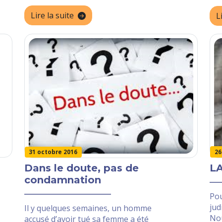
Lire la suite
L
26
31 octobre 2016
LA
Dans le doute, pas de
condamnation
Pou
jud
Il y quelques semaines, un homme
Nou
accusé d’avoir tué sa femme a été