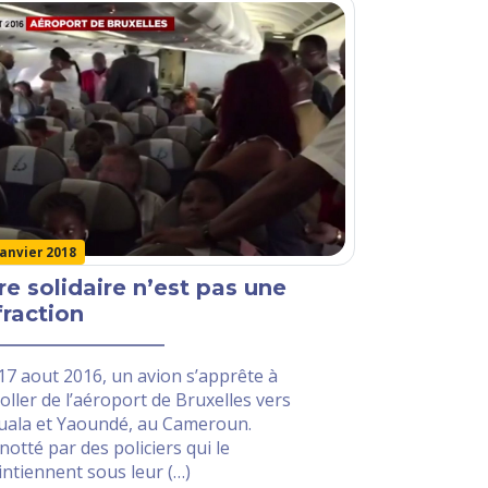
janvier 2018
re solidaire n’est pas une
fraction
17 aout 2016, un avion s’apprête à
oller de l’aéroport de Bruxelles vers
uala et Yaoundé, au Cameroun.
otté par des policiers qui le
ntiennent sous leur (…)