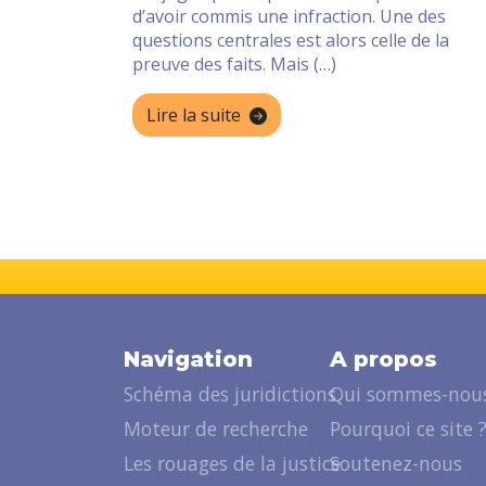
d’avoir commis une infraction. Une des
questions centrales est alors celle de la
preuve des faits. Mais (…)
Lire la suite
Navigation
A propos
Schéma des juridictions
Qui sommes-nous
Moteur de recherche
Pourquoi ce site 
Les rouages de la justice
Soutenez-nous