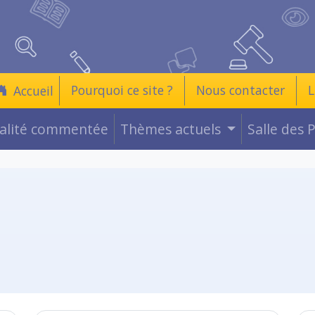
Pourquoi ce site ?
Nous contacter
L
Accueil
ualité commentée
Thèmes actuels
Salle des 