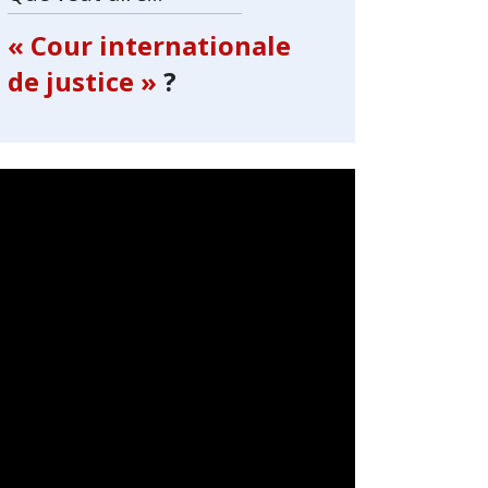
« Cour internationale
de justice »
?