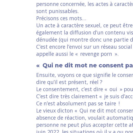
personne concernée, les actes à caractèr
sont punissables.
Précisons ces mots…
Un acte à caractère sexuel, ce peut êtr
également la diffusion d’un contenu vi
dénudée (qui montre donc une partie de
C’est encore l’envoi sur un réseau soci
appelle aussi le « revenge porn ».
« Qui ne dit mot ne consent pa
Ensuite, voyons ce que signifie le con
dire qu’il est présent, réel ?
Le consentement, c’est dire « oui » pou
C’est dire très clairement « je suis d’ac
Ce n’est absolument pas se taire !
Le vieux dicton « Qui ne dit mot consen
absence de réaction, voulait automatiq
personne ne peut plus accepter cette aff
juin 2022, les situations où il y a ou n