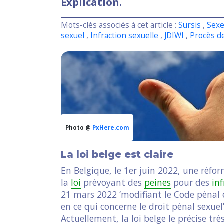
Explication.
Mots-clés associés à cet article :
Sursis
,
Sex
sexuel
,
Infraction sexuelle
,
JDIWI
,
Procès d
Photo @
PxHere.com
La loi belge est claire
En Belgique, le 1er juin 2022, une réf
la
loi
prévoyant des
peines
pour des
in
21 mars 2022 ‘modifiant le Code pénal e
en ce qui concerne le droit pénal sexuel’
Actuellement, la loi belge le précise tr