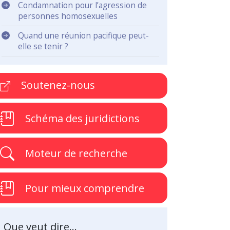
Condamnation pour l’agression de
personnes homosexuelles
Quand une réunion pacifique peut-
elle se tenir ?
Soutenez-nous
Schéma des juridictions
Moteur de recherche
Pour mieux comprendre
Que veut dire...