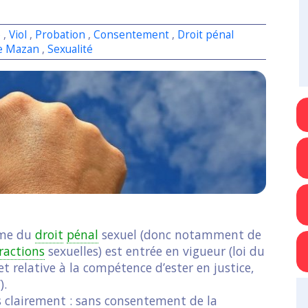
e
,
Viol
,
Probation
,
Consentement
,
Droit pénal
e Mazan
,
Sexualité
orme du
droit
pénal
sexuel (donc notamment de
fractions
sexuelles) est entrée en vigueur (loi du
t relative à la compétence d’ester en justice,
).
ès clairement : sans consentement de la