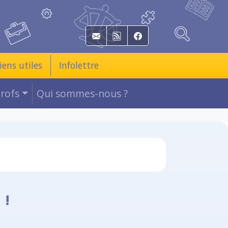
E-mail
RSS
Facebook
iens utiles
Infolettre
Profs
Qui sommes-nous ?
 !