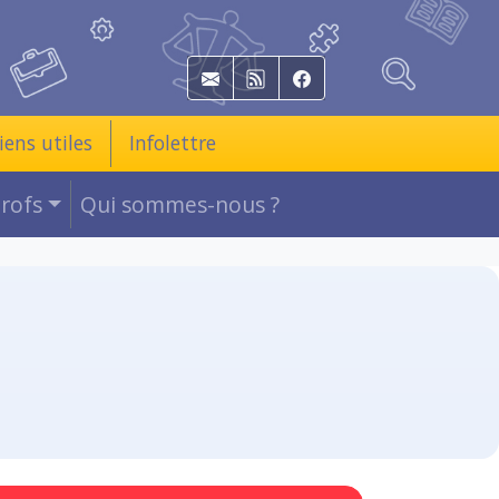
E-mail
RSS
Facebook
iens utiles
Infolettre
Profs
Qui sommes-nous ?