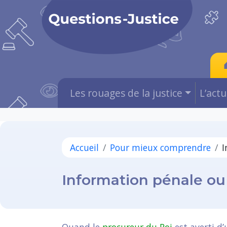
Les rouages de la justice
L’act
Accueil
Pour mieux comprendre
I
Information pénale ou 
Quand le
procureur du Roi
est averti d