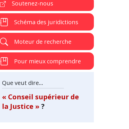
Soutenez-nous
Schéma des juridictions
Moteur de recherche
Pour mieux comprendre
Que veut dire...
« Conseil supérieur de
la Justice »
?