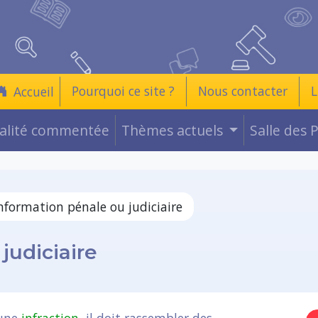
Pourquoi ce site ?
Nous contacter
L
Accueil
ualité commentée
Thèmes actuels
Salle des 
nformation pénale ou judiciaire
judiciaire
’une
infraction
, il doit rassembler des