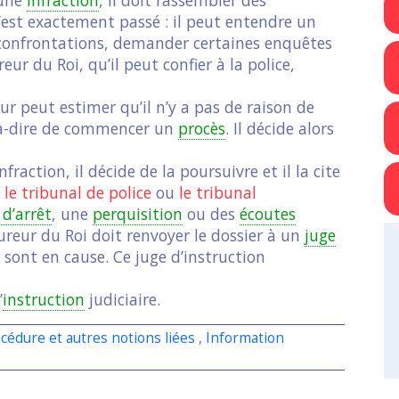
s’est exactement passé : il peut entendre un
confrontations, demander certaines enquêtes
eur du Roi, qu’il peut confier à la police,
eur peut estimer qu’il n’y a pas de raison de
t-à-dire de commencer un
procès
. Il décide alors
fraction, il décide de la poursuivre et il la cite
t
le tribunal de police
ou
le tribunal
d’arrêt
, une
perquisition
ou des
écoutes
ureur du Roi doit renvoyer le dossier à un
juge
 sont en cause. Ce juge d’instruction
’
instruction
judiciaire.
cédure et autres notions liées
,
Information